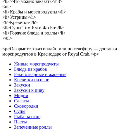
<h3>Что можно заказать</h3>
<ul>
<li>Крабы и морепродукты</li>
<li>Устрицы</li>
<li>Креветки</li>
<li>Супы Том Ям и Фо Бо</li>
<li>Горячие блюда и роллы</li>
</ul>
<p>Оформите заказ онлайн или по телефону — доставка
морепродуктов в Краснодаре от Royal Crab.</p>
Живые морепродукты
Блюда из крабов
Раки отварные и жареные
Креветки на огне
Закуски
Закуски к пиву
Мидии
Салаты
Сковородки
Супы
Рыба на огне
Пасты
Запеченные роллы