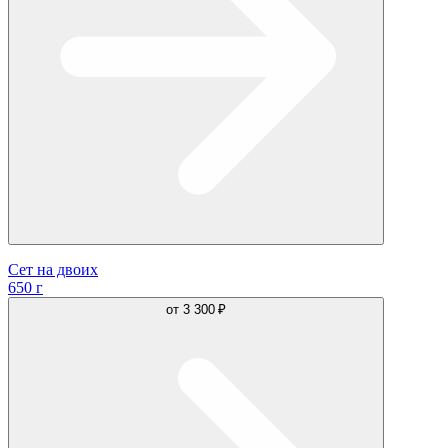
Сет на двоих
650 г
от
3 300 ₽