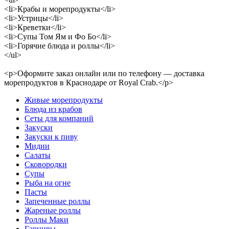
<li>Крабы и морепродукты</li>
<li>Устрицы</li>
<li>Креветки</li>
<li>Супы Том Ям и Фо Бо</li>
<li>Горячие блюда и роллы</li>
</ul>
<p>Оформите заказ онлайн или по телефону — доставка
морепродуктов в Краснодаре от Royal Crab.</p>
Живые морепродукты
Блюда из крабов
Сеты для компаний
Закуски
Закуски к пиву
Мидии
Салаты
Сковородки
Супы
Рыба на огне
Пасты
Запеченные роллы
Жареные роллы
Роллы Маки
Гарниры