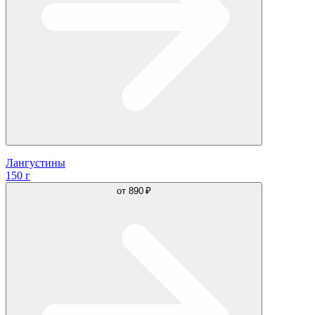
Лангустины
150 г
от
890 ₽