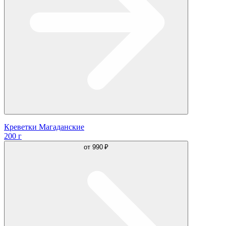
Креветки Магаданские
200 г
от
990 ₽