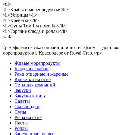
<ul>
<li>Крабы и морепродукты</li>
<li>Устрицы</li>
<li>Креветки</li>
<li>Супы Том Ям и Фо Бо</li>
<li>Горячие блюда и роллы</li>
</ul>
<p>Оформите заказ онлайн или по телефону — доставка
морепродуктов в Краснодаре от Royal Crab.</p>
Живые морепродукты
Блюда из крабов
Раки отварные и жареные
Креветки на огне
Сеты для компаний
Закуски
Закуски к пиву
Салаты
Сковородки
Супы
Рыба на огне
Пасты
Роллы
Запеченные роллы