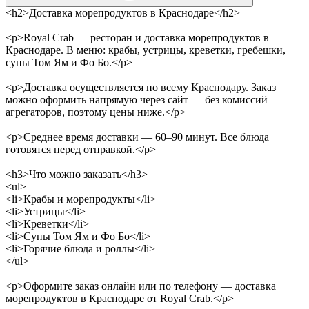
<h2>Доставка морепродуктов в Краснодаре</h2>
<p>Royal Crab — ресторан и доставка морепродуктов в
Краснодаре. В меню: крабы, устрицы, креветки, гребешки,
супы Том Ям и Фо Бо.</p>
<p>Доставка осуществляется по всему Краснодару. Заказ
можно оформить напрямую через сайт — без комиссий
агрегаторов, поэтому цены ниже.</p>
<p>Среднее время доставки — 60–90 минут. Все блюда
готовятся перед отправкой.</p>
<h3>Что можно заказать</h3>
<ul>
<li>Крабы и морепродукты</li>
<li>Устрицы</li>
<li>Креветки</li>
<li>Супы Том Ям и Фо Бо</li>
<li>Горячие блюда и роллы</li>
</ul>
<p>Оформите заказ онлайн или по телефону — доставка
морепродуктов в Краснодаре от Royal Crab.</p>