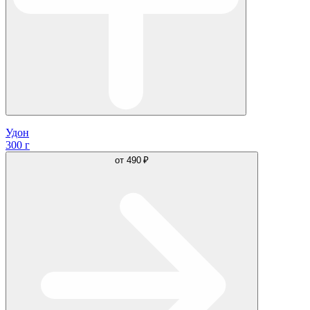
Удон
300 г
от
490 ₽