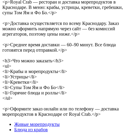
<p>Royal Crab — ресторан и доставка морепродуктов в
Краснодаре. В меню: крабы, устрицы, креветки, гребешки,
супы Том Ям и Фо Бо.</p>
<p>Доставка осуществляется по всему Краснодару. Заказ
можно оформить напрямую через сайт — без комиссий
агрегаторов, поэтому цены ниже.</p>
<p>Среднее время доставки — 60–90 минут. Все блюда
готовятся перед отправкой.</p>
<h3>Что можно заказать</h3>
<ul>
<li>Крабы и морепродукты</li>
<li>Устрицы</li>
<li>Креветки</li>
<li>Супы Том Ям и Фо Бо</li>
<li>Горячие блюда и роллы</li>
</ul>
<p>Оформите заказ онлайн или по телефону — доставка
морепродуктов в Краснодаре от Royal Crab.</p>
Живые морепродукты
Блюда из крабов