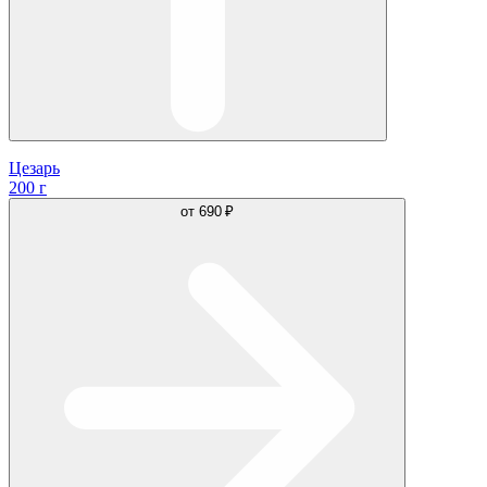
Цезарь
200 г
от
690 ₽