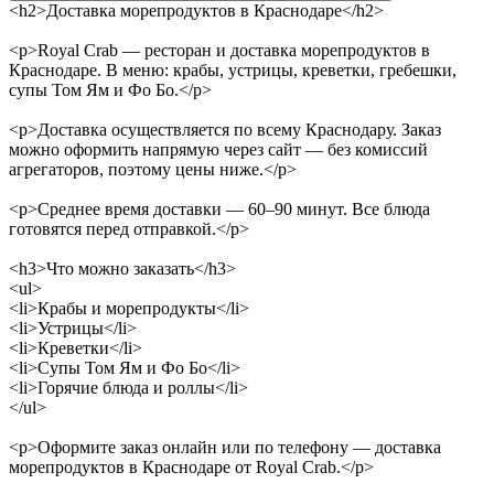
<h2>Доставка морепродуктов в Краснодаре</h2>
<p>Royal Crab — ресторан и доставка морепродуктов в
Краснодаре. В меню: крабы, устрицы, креветки, гребешки,
супы Том Ям и Фо Бо.</p>
<p>Доставка осуществляется по всему Краснодару. Заказ
можно оформить напрямую через сайт — без комиссий
агрегаторов, поэтому цены ниже.</p>
<p>Среднее время доставки — 60–90 минут. Все блюда
готовятся перед отправкой.</p>
<h3>Что можно заказать</h3>
<ul>
<li>Крабы и морепродукты</li>
<li>Устрицы</li>
<li>Креветки</li>
<li>Супы Том Ям и Фо Бо</li>
<li>Горячие блюда и роллы</li>
</ul>
<p>Оформите заказ онлайн или по телефону — доставка
морепродуктов в Краснодаре от Royal Crab.</p>