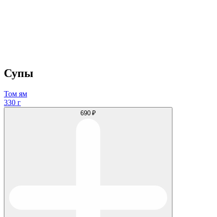
Супы
Том ям
330 г
690 ₽