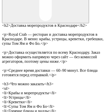
<h2>Доставка морепродуктов в Краснодаре</h2>
<p>Royal Crab — ресторан и доставка морепродуктов в
Краснодаре. В меню: крабы, устрицы, креветки, гребешки,
супы Том Ям и Фо Бо.</p>
<p>Доставка осуществляется по всему Краснодару. Заказ
можно оформить напрямую через сайт — без комиссий
агрегаторов, поэтому цены ниже.</p>
<p>Среднее время доставки — 60–90 минут. Все блюда
готовятся перед отправкой.</p>
<h3>Что можно заказать</h3>
<ul>
<li>Крабы и морепродукты</li>
<li>Устрицы</li>
<li>Креветки</li>
<li>Супы Том Ям и Фо Бо</li>
<li>Горячие блюда и роллы</li>