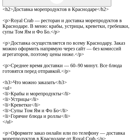
<h2>Доставка морепродуктов в Краснодаре</h2>
<p>Royal Crab — ресторан и доставка морепродуктов в
Краснодаре. В меню: крабы, устрицы, креветки, гребешки,
супы Том Ям и Фо Бо.</p>
<p>Доставка осуществляется по всему Краснодару. Заказ
можно оформить напрямую через сайт — без комиссий
агрегаторов, поэтому цены ниже.</p>
<p>Среднее время доставки — 60–90 минут. Все блюда
готовятся перед отправкой.</p>
<h3>Что можно заказать</h3>
<ul>
<li>Крабы и морепродукты</li>
<li>Устрицы</li>
<li>Креветки</li>
<li>Супы Том Ям и Фо Бо</li>
<li>Горячие блюда и роллы</li>
</ul>
<p>Оформите заказ онлайн или по телефону — доставка
морепродуктов в Краснодаре от Royal Crab.</p>